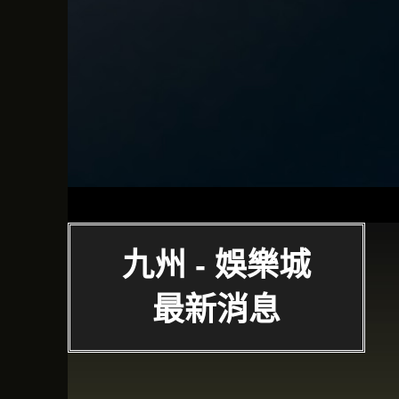
九州 - 娛樂城
最新消息