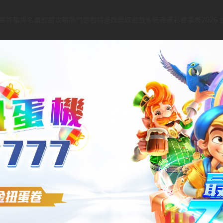
薦
詐騙黑名單
遊戲攻略
熱門遊戲精選
娛樂城遊戲系統商
運彩賽事表
2026