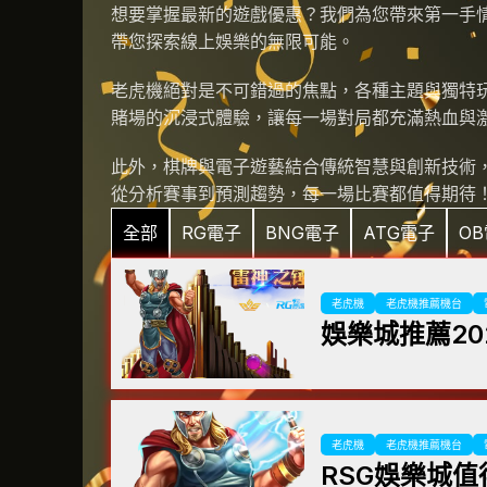
想要掌握最新的遊戲優惠？我們為您帶來第一手
帶您探索線上娛樂的無限可能。
老虎機絕對是不可錯過的焦點，各種主題與獨特
賭場的沉浸式體驗，讓每一場對局都充滿熱血與
此外，棋牌與電子遊藝結合傳統智慧與創新技術
從分析賽事到預測趨勢，每一場比賽都值得期待
全部
RG電子
BNG電子
ATG電子
O
老虎機
老虎機推薦機台
娛樂城推薦20
老虎機
老虎機推薦機台
RSG娛樂城