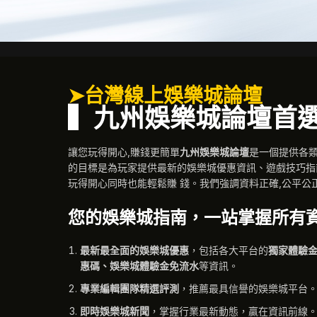
➤台灣線上娛樂城論壇
▍九州娛樂城論壇首
讓您玩得開心,賺錢更簡單
九州娛樂城論壇
是一個提供各
的目標是為玩家提供最新的娛樂城優惠資訊、遊戲技巧指
玩得開心同時也能輕鬆賺 錢。我們強調資料正確,公平公
您的娛樂城指南，一站掌握所有
最新最全面的娛樂城優惠
，包括各大平台的
獨家體驗
惠碼、娛樂城體驗金免流水
等資訊。
專業編輯團隊精選評測
，推薦最具信譽的娛樂城平台
即時娛樂城新聞
，掌握行業最新動態，贏在資訊前線