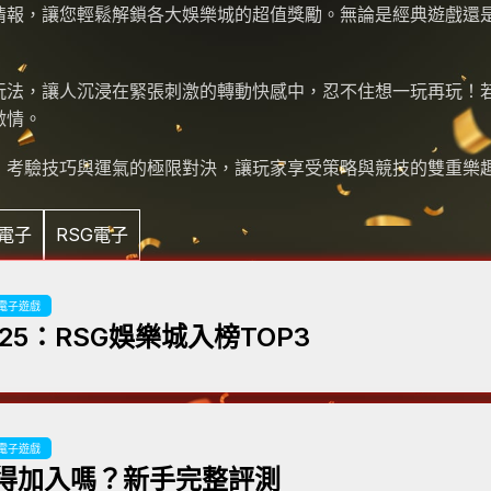
情報，讓您輕鬆解鎖各大娛樂城的超值獎勵。無論是經典遊戲還
玩法，讓人沉浸在緊張刺激的轉動快感中，忍不住想一玩再玩！
激情。
，考驗技巧與運氣的極限對決，讓玩家享受策略與競技的雙重樂
！
B電子
RSG電子
電子遊戲
25：RSG娛樂城入榜TOP3
電子遊戲
值得加入嗎？新手完整評測