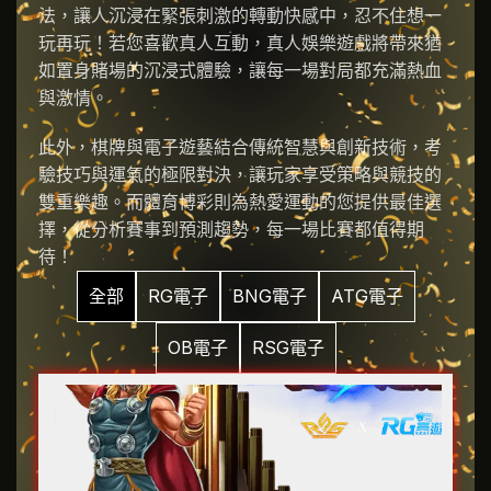
法，讓人沉浸在緊張刺激的轉動快感中，忍不住想一
玩再玩！若您喜歡真人互動，真人娛樂遊戲將帶來猶
如置身賭場的沉浸式體驗，讓每一場對局都充滿熱血
與激情。
此外，棋牌與電子遊藝結合傳統智慧與創新技術，考
驗技巧與運氣的極限對決，讓玩家享受策略與競技的
雙重樂趣。而體育博彩則為熱愛運動的您提供最佳選
擇，從分析賽事到預測趨勢，每一場比賽都值得期
待！
全部
RG電子
BNG電子
ATG電子
OB電子
RSG電子