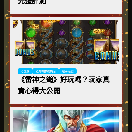
完整評測
老虎機
老虎機推薦機台
電子遊戲
《雷神之鎚》好玩嗎？玩家真
實心得大公開