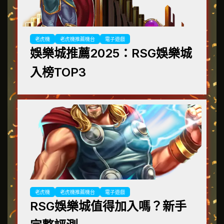
老虎機
老虎機推薦機台
電子遊戲
娛樂城推薦2025：RSG娛樂城
入榜TOP3
老虎機
老虎機推薦機台
電子遊戲
RSG娛樂城值得加入嗎？新手