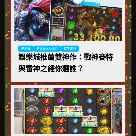
老虎機
老虎機推薦機台
電子遊戲
娛樂城推薦雙神作：戰神賽特
與雷神之錘你選誰？