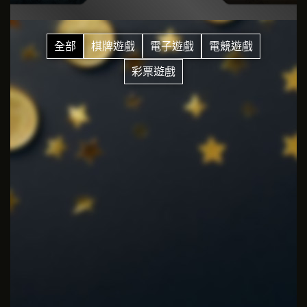
全部
棋牌遊戲
電子遊戲
電競遊戲
彩票遊戲