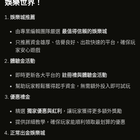
娛樂世界！
娛樂城推薦
由專業編輯團隊嚴選
最值得信賴的娛樂城
只推薦資金雄厚、信譽良好、出款快速的平台，確保玩
家安心遊戲
體驗金活動
即時更新各大平台的
註冊禮與體驗金活動
幫助玩家輕鬆獲得起手資金，無需額外投入即可試玩
優惠禮金
精選
獨家優惠與紅利
，讓玩家獲得更多額外獎勵
提供詳細教學，確保玩家能順利領取最划算的優惠
正常出金娛樂城