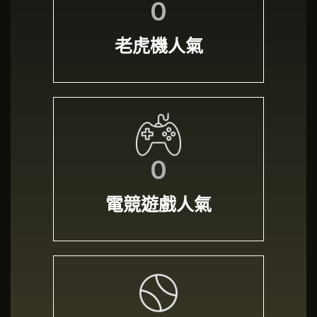
0
老虎機人氣
0
電競遊戲人氣