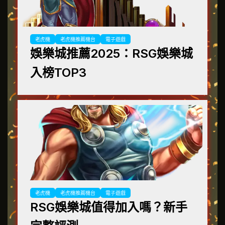
老虎機
老虎機推薦機台
電子遊戲
娛樂城推薦2025：RSG娛樂城
入榜TOP3
老虎機
老虎機推薦機台
電子遊戲
RSG娛樂城值得加入嗎？新手