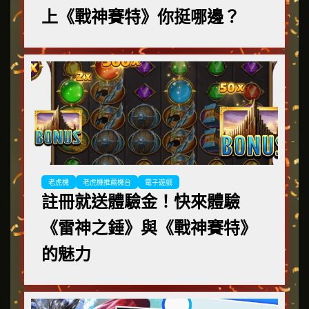
上《戰神賽特》你挺哪邊？
老虎機
老虎機推薦機台
電子遊戲
註冊就送體驗金！快來體驗
《雷神之錘》與《戰神賽特》
的魅力