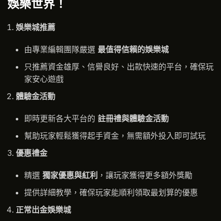
娛樂世界！
娛樂城推薦
由專業編輯團隊嚴選
最值得信賴的娛樂城
只推薦資金雄厚、信譽良好、出款快速的平台，確保玩
家安心遊戲
體驗金活動
即時更新各大平台的
註冊禮與體驗金活動
幫助玩家輕鬆獲得起手資金，無需額外投入即可試玩
優惠禮金
精選
獨家優惠與紅利
，讓玩家獲得更多額外獎勵
提供詳細教學，確保玩家能順利領取最划算的優惠
正常出金娛樂城