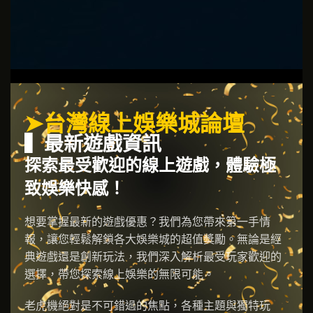
➤台灣線上娛樂城論壇
▍最新遊戲資訊
探索最受歡迎的線上遊戲，體驗極
致娛樂快感！
想要掌握最新的遊戲優惠？我們為您帶來第一手情
報，讓您輕鬆解鎖各大娛樂城的超值獎勵。無論是經
典遊戲還是創新玩法，我們深入解析最受玩家歡迎的
選擇，帶您探索線上娛樂的無限可能。
老虎機絕對是不可錯過的焦點，各種主題與獨特玩