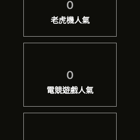
0
老虎機人氣
0
電競遊戲人氣