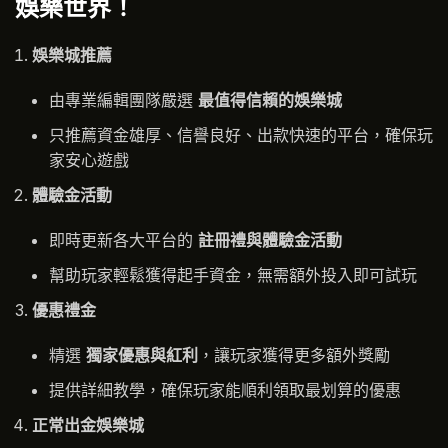
娛樂世界！
娛樂城推薦
由專業編輯團隊嚴選
最值得信賴的娛樂城
只推薦資金雄厚、信譽良好、出款快速的平台，確保玩
家安心遊戲
體驗金活動
即時更新各大平台的
註冊禮與體驗金活動
幫助玩家輕鬆獲得起手資金，無需額外投入即可試玩
優惠禮金
精選
獨家優惠與紅利
，讓玩家獲得更多額外獎勵
提供詳細教學，確保玩家能順利領取最划算的優惠
正常出金娛樂城