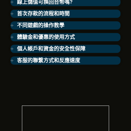
線上儲值可換回台幣嗎?
首次存款的流程和時間
不同遊戲的操作教學
體驗金和優惠的使用方式
個人帳戶和資金的安全性保障
客服的聯繫方式和反應速度