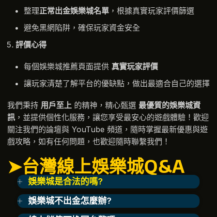
整理
正常出金娛樂城名單
，根據真實玩家評價篩選
避免黑網陷阱，確保玩家資金安全
評價心得
每個娛樂城推薦頁面提供
真實玩家評價
讓玩家清楚了解平台的優缺點，做出最適合自己的選擇
我們秉持
用戶至上
的精神，精心甄選
最優質的娛樂城資
訊
，並提供個性化服務，讓您享受最安心的遊戲體驗！歡迎
關注我們的論壇與 YouTube 頻道，隨時掌握最新優惠與遊
戲攻略，如有任何問題，也歡迎隨時聯繫我們！
➤台灣線上娛樂城Q&A
娛樂城是合法的嗎?
娛樂城不出金怎麼辦?