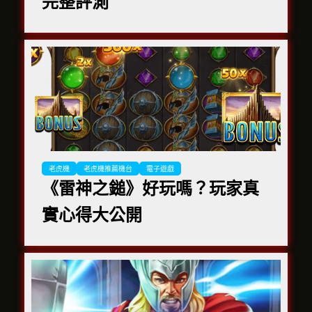
完整評測
老虎機
老虎機推薦機台
電子遊戲
《雷神之鎚》好玩嗎？玩家真
實心得大公開