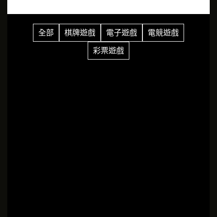
全部
棋牌遊戲
電子遊戲
電競遊戲
彩票遊戲