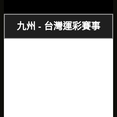
九州 - 台灣運彩賽事