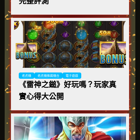
完整評測
老虎機
老虎機推薦機台
電子遊戲
《雷神之鎚》好玩嗎？玩家真
實心得大公開