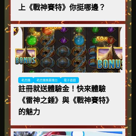
上《戰神賽特》你挺哪邊？
老虎機
老虎機推薦機台
電子遊戲
註冊就送體驗金！快來體驗
《雷神之錘》與《戰神賽特》
的魅力