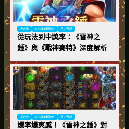
老虎機
老虎機推薦機台
電子遊戲
從玩法到中獎率：《雷神之
錘》與《戰神賽特》深度解析
老虎機
老虎機推薦機台
電子遊戲
爆率爆爽感！《雷神之錘》對