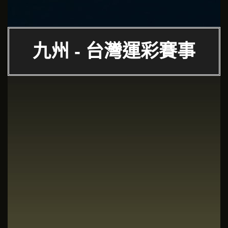
九州 - 台灣運彩賽事