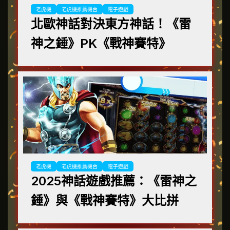
老虎機
老虎機推薦機台
電子遊戲
北歐神話對決東方神話！《雷
神之錘》PK《戰神賽特》
老虎機
老虎機推薦機台
電子遊戲
2025神話遊戲推薦：《雷神之
錘》與《戰神賽特》大比拼