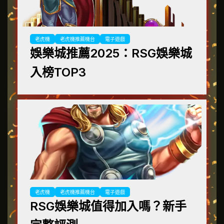
老虎機
老虎機推薦機台
電子遊戲
娛樂城推薦2025：RSG娛樂城
入榜TOP3
老虎機
老虎機推薦機台
電子遊戲
RSG娛樂城值得加入嗎？新手