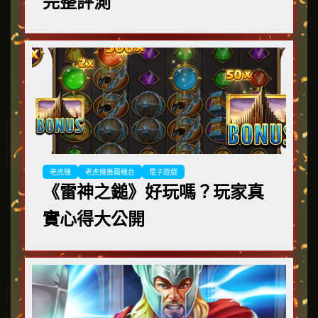
完整評測
老虎機
老虎機推薦機台
電子遊戲
《雷神之鎚》好玩嗎？玩家真
實心得大公開