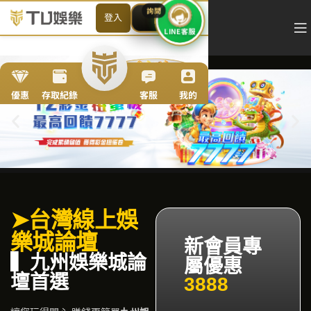
➤台灣線上娛
樂城論壇
新會員專
▍九州娛樂城論
屬優惠
壇首選
3888