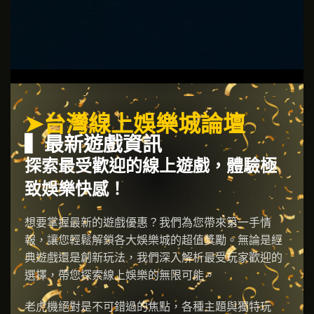
➤台灣線上娛樂城論壇
▍最新遊戲資訊
探索最受歡迎的線上遊戲，體驗極
致娛樂快感！
想要掌握最新的遊戲優惠？我們為您帶來第一手情
報，讓您輕鬆解鎖各大娛樂城的超值獎勵。無論是經
典遊戲還是創新玩法，我們深入解析最受玩家歡迎的
選擇，帶您探索線上娛樂的無限可能。
老虎機絕對是不可錯過的焦點，各種主題與獨特玩