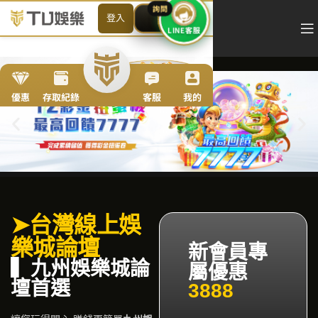
➤台灣線上娛
樂城論壇
新會員專
▍九州娛樂城論
屬優惠
壇首選
3888