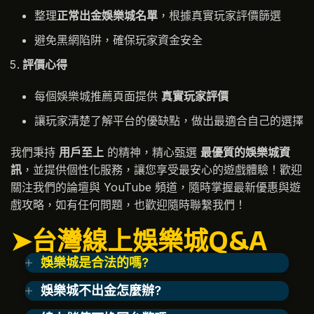
整理
正常出金娛樂城名單
，根據真實玩家評價篩選
避免黑網陷阱，確保玩家資金安全
評價心得
每個娛樂城推薦頁面提供
真實玩家評價
讓玩家清楚了解平台的優缺點，做出最適合自己的選擇
我們秉持
用戶至上
的精神，精心甄選
最優質的娛樂城資
訊
，並提供個性化服務，讓您享受最安心的遊戲體驗！歡迎
關注我們的論壇與 YouTube 頻道，隨時掌握最新優惠與遊
戲攻略，如有任何問題，也歡迎隨時聯繫我們！
➤台灣線上娛樂城Q&A
娛樂城是合法的嗎?
娛樂城不出金怎麼辦?