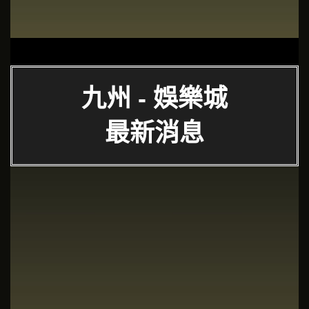
九州 - 娛樂城
最新消息