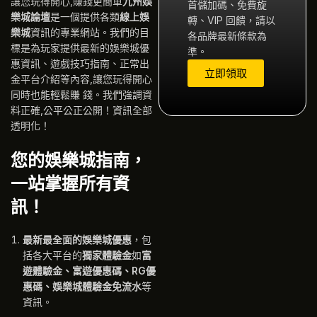
讓您玩得開心,賺錢更簡單
九州娛
首儲加碼、免費旋
樂城論壇
是一個提供各類
線上娛
轉、VIP 回饋，請以
樂城
資訊的專業網站。我們的目
各品牌最新條款為
標是為玩家提供最新的娛樂城優
準。
惠資訊、遊戲技巧指南、正常出
立即領取
金平台介紹等內容,讓您玩得開心
同時也能輕鬆賺 錢。我們強調資
料正確,公平公正公開！資訊全部
透明化！
您的娛樂城指南，
一站掌握所有資
訊！
最新最全面的娛樂城優惠
，包
括各大平台的
獨家體驗金
如
富
遊體驗金、富遊優惠碼、RG優
惠碼、娛樂城體驗金免流水
等
資訊。