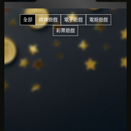
全部
棋牌遊戲
電子遊戲
電競遊戲
彩票遊戲