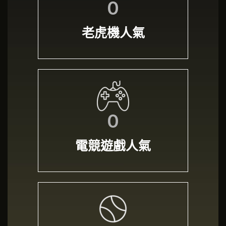
0
老虎機人氣
0
電競遊戲人氣