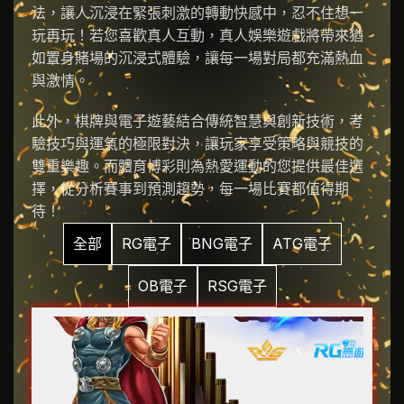
法，讓人沉浸在緊張刺激的轉動快感中，忍不住想一
玩再玩！若您喜歡真人互動，真人娛樂遊戲將帶來猶
如置身賭場的沉浸式體驗，讓每一場對局都充滿熱血
與激情。
此外，棋牌與電子遊藝結合傳統智慧與創新技術，考
驗技巧與運氣的極限對決，讓玩家享受策略與競技的
雙重樂趣。而體育博彩則為熱愛運動的您提供最佳選
擇，從分析賽事到預測趨勢，每一場比賽都值得期
待！
全部
RG電子
BNG電子
ATG電子
OB電子
RSG電子