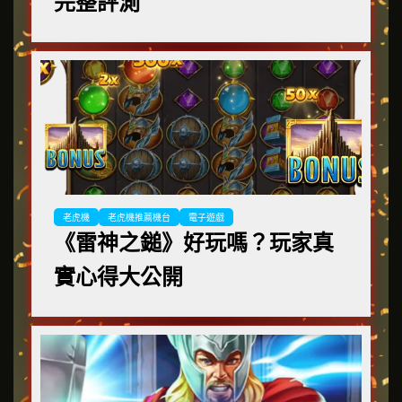
完整評測
老虎機
老虎機推薦機台
電子遊戲
《雷神之鎚》好玩嗎？玩家真
實心得大公開