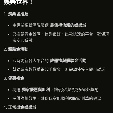
娛樂世界！
娛樂城推薦
由專業編輯團隊嚴選
最值得信賴的娛樂城
只推薦資金雄厚、信譽良好、出款快速的平台，確保玩
家安心遊戲
體驗金活動
即時更新各大平台的
註冊禮與體驗金活動
幫助玩家輕鬆獲得起手資金，無需額外投入即可試玩
優惠禮金
精選
獨家優惠與紅利
，讓玩家獲得更多額外獎勵
提供詳細教學，確保玩家能順利領取最划算的優惠
正常出金娛樂城