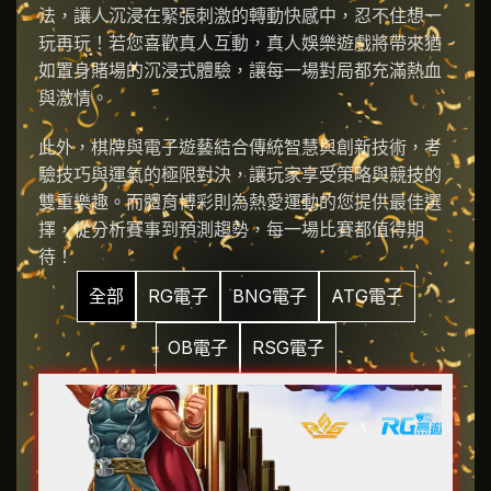
法，讓人沉浸在緊張刺激的轉動快感中，忍不住想一
玩再玩！若您喜歡真人互動，真人娛樂遊戲將帶來猶
如置身賭場的沉浸式體驗，讓每一場對局都充滿熱血
與激情。
此外，棋牌與電子遊藝結合傳統智慧與創新技術，考
驗技巧與運氣的極限對決，讓玩家享受策略與競技的
雙重樂趣。而體育博彩則為熱愛運動的您提供最佳選
擇，從分析賽事到預測趨勢，每一場比賽都值得期
待！
全部
RG電子
BNG電子
ATG電子
OB電子
RSG電子