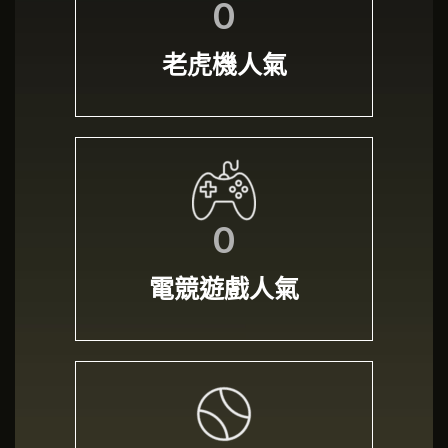
0
老虎機人氣
0
電競遊戲人氣