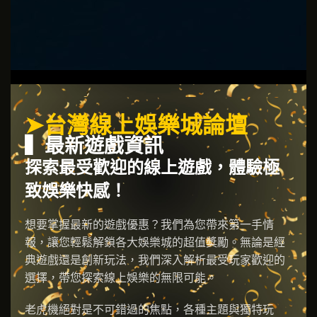
➤台灣線上娛樂城論壇
▍最新遊戲資訊
探索最受歡迎的線上遊戲，體驗極
致娛樂快感！
想要掌握最新的遊戲優惠？我們為您帶來第一手情
報，讓您輕鬆解鎖各大娛樂城的超值獎勵。無論是經
典遊戲還是創新玩法，我們深入解析最受玩家歡迎的
選擇，帶您探索線上娛樂的無限可能。
老虎機絕對是不可錯過的焦點，各種主題與獨特玩