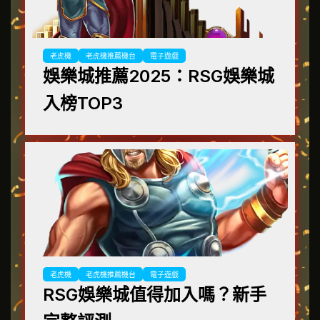
老虎機
老虎機推薦機台
電子遊戲
娛樂城推薦2025：RSG娛樂城
入榜TOP3
老虎機
老虎機推薦機台
電子遊戲
RSG娛樂城值得加入嗎？新手