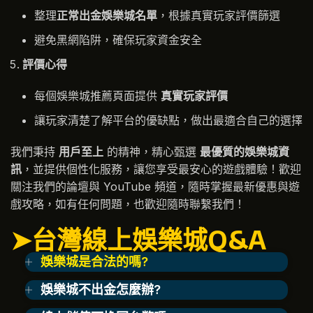
整理
正常出金娛樂城名單
，根據真實玩家評價篩選
避免黑網陷阱，確保玩家資金安全
評價心得
每個娛樂城推薦頁面提供
真實玩家評價
讓玩家清楚了解平台的優缺點，做出最適合自己的選擇
我們秉持
用戶至上
的精神，精心甄選
最優質的娛樂城資
訊
，並提供個性化服務，讓您享受最安心的遊戲體驗！歡迎
關注我們的論壇與 YouTube 頻道，隨時掌握最新優惠與遊
戲攻略，如有任何問題，也歡迎隨時聯繫我們！
➤台灣線上娛樂城Q&A
娛樂城是合法的嗎?
娛樂城不出金怎麼辦?