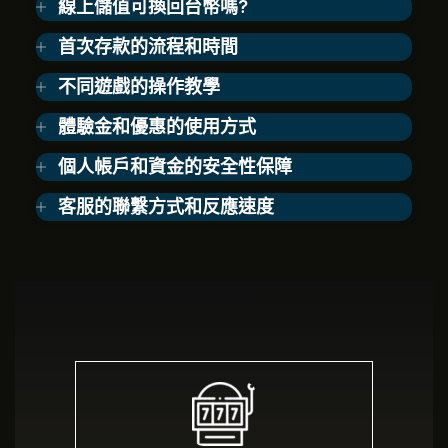
線上儲值可換回台幣嗎?
首次存款的流程和時間
不同遊戲的操作教學
體驗金和優惠的使用方式
個人帳戶和資金的安全性保障
客服的聯繫方式和反應速度