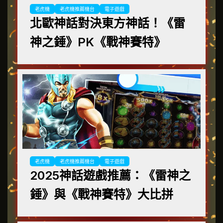
老虎機
老虎機推薦機台
電子遊戲
北歐神話對決東方神話！《雷
神之錘》PK《戰神賽特》
老虎機
老虎機推薦機台
電子遊戲
2025神話遊戲推薦：《雷神之
錘》與《戰神賽特》大比拼