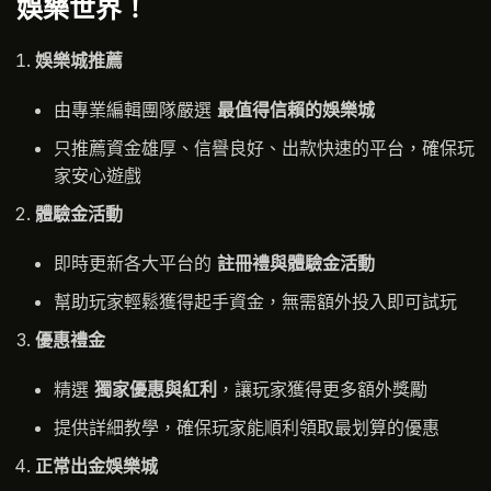
娛樂世界！
娛樂城推薦
由專業編輯團隊嚴選
最值得信賴的娛樂城
只推薦資金雄厚、信譽良好、出款快速的平台，確保玩
家安心遊戲
體驗金活動
即時更新各大平台的
註冊禮與體驗金活動
幫助玩家輕鬆獲得起手資金，無需額外投入即可試玩
優惠禮金
精選
獨家優惠與紅利
，讓玩家獲得更多額外獎勵
提供詳細教學，確保玩家能順利領取最划算的優惠
正常出金娛樂城