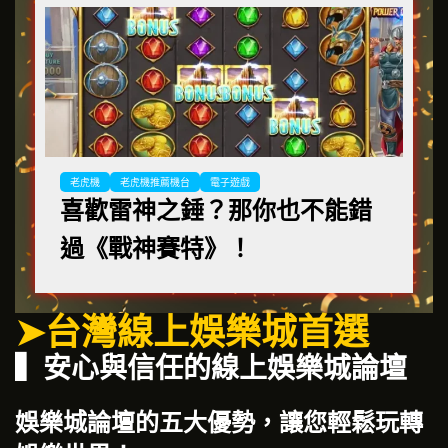
老虎機
老虎機推薦機台
電子遊戲
喜歡雷神之錘？那你也不能錯
過《戰神賽特》！
➤台灣線上娛樂城首選
▍安心與信任的線上娛樂城論壇
娛樂城論壇的五大優勢，讓您輕鬆玩轉