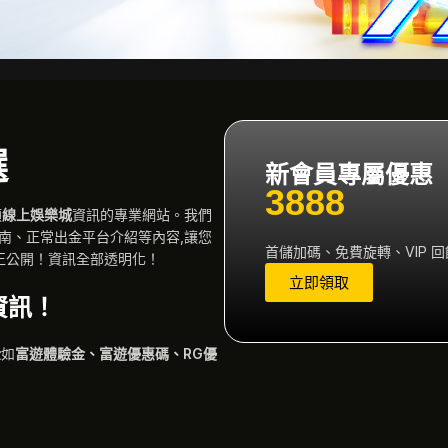
選
新會員專屬優惠
3888
類
線上娛樂城
資訊的專業網站。我們
南、正常出金平台介紹等內容,讓您
首儲加碼、免費旋轉、VIP 
正公開！資訊全部透明化！
立即領取
資訊！
金
如
富遊體驗金、富遊優惠碼、RG優
。
。