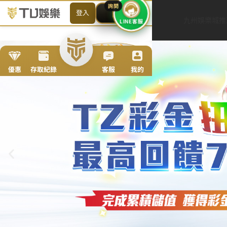
九州
娛樂城推