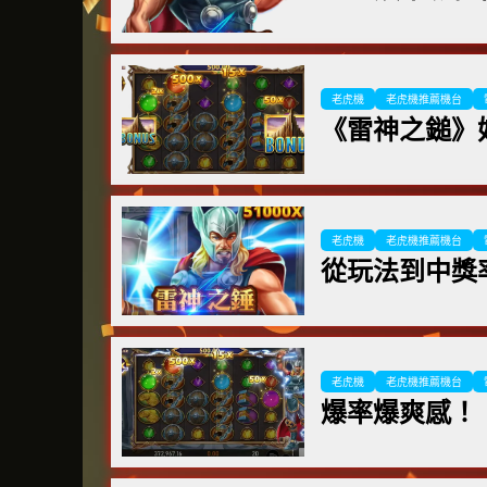
老虎機
老虎機推薦機台
《雷神之鎚》
老虎機
老虎機推薦機台
從玩法到中獎
老虎機
老虎機推薦機台
爆率爆爽感！