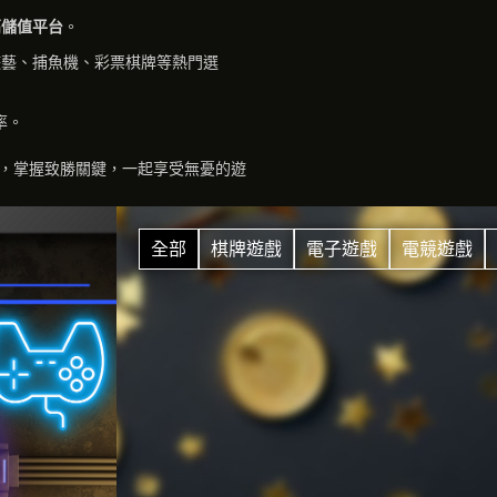
高儲值平台
。
遊藝、捕魚機、彩票棋牌等熱門選
率。
，掌握致勝關鍵，一起享受無憂的遊
全部
棋牌遊戲
電子遊戲
電競遊戲