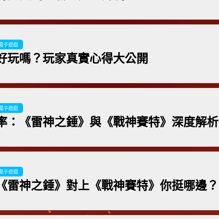
電子遊戲
好玩嗎？玩家真實心得大公開
電子遊戲
率：《雷神之錘》與《戰神賽特》深度解析
電子遊戲
《雷神之錘》對上《戰神賽特》你挺哪邊？