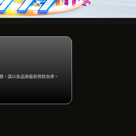
回饋，請以各品牌最新條款為準。