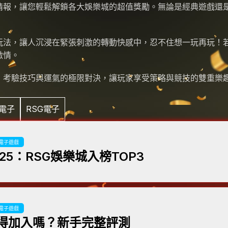
情報，讓您輕鬆解鎖各大娛樂城的超值獎勵。無論是經典遊戲還
玩法，讓人沉浸在緊張刺激的轉動快感中，忍不住想一玩再玩！
激情。
，考驗技巧與運氣的極限對決，讓玩家享受策略與競技的雙重樂
！
B電子
RSG電子
電子遊戲
25：RSG娛樂城入榜TOP3
電子遊戲
值得加入嗎？新手完整評測