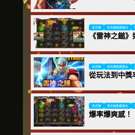
老虎機
老虎機推薦機台
《雷神之鎚》
老虎機
老虎機推薦機台
從玩法到中獎
老虎機
老虎機推薦機台
爆率爆爽感！