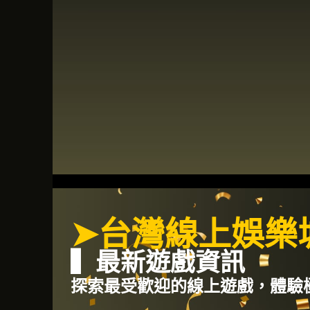
➤台灣線上娛樂
▍最新遊戲資訊
探索最受歡迎的線上遊戲，體驗