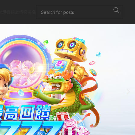
 世足賽
線上博奕排名