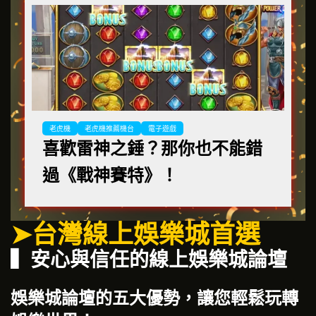
老虎機
老虎機推薦機台
電子遊戲
喜歡雷神之錘？那你也不能錯
過《戰神賽特》！
➤台灣線上娛樂城首選
▍安心與信任的線上娛樂城論壇
娛樂城論壇的五大優勢，讓您輕鬆玩轉