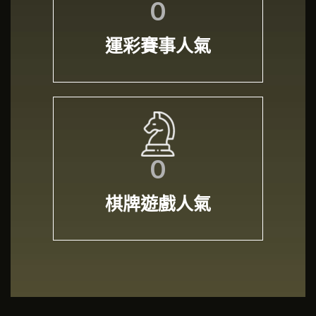
0
運彩賽事人氣
0
棋牌遊戲人氣