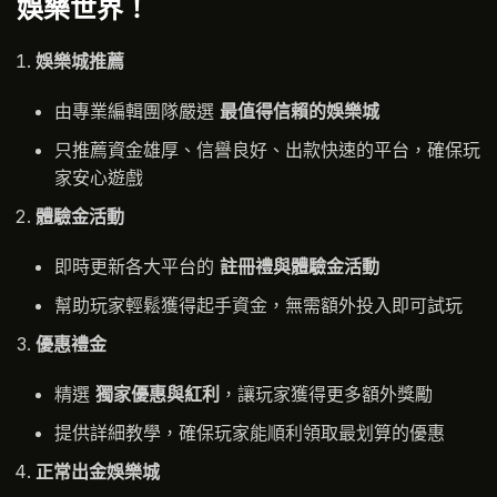
娛樂世界！
娛樂城推薦
由專業編輯團隊嚴選
最值得信賴的娛樂城
只推薦資金雄厚、信譽良好、出款快速的平台，確保玩
家安心遊戲
體驗金活動
即時更新各大平台的
註冊禮與體驗金活動
幫助玩家輕鬆獲得起手資金，無需額外投入即可試玩
優惠禮金
精選
獨家優惠與紅利
，讓玩家獲得更多額外獎勵
提供詳細教學，確保玩家能順利領取最划算的優惠
正常出金娛樂城