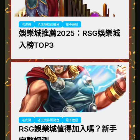
老虎機
老虎機推薦機台
電子遊戲
娛樂城推薦2025：RSG娛樂城
入榜TOP3
老虎機
老虎機推薦機台
電子遊戲
RSG娛樂城值得加入嗎？新手