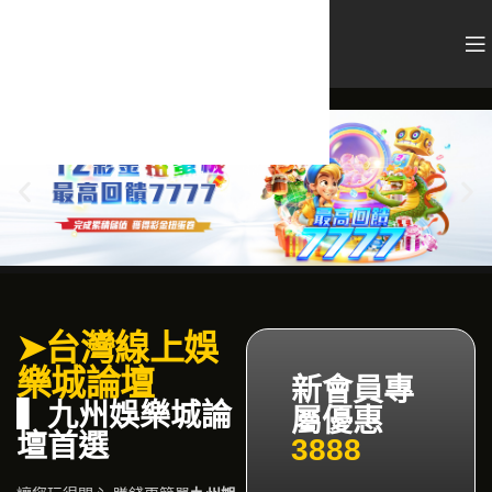
➤台灣線上娛
樂城論壇
新會員專
▍九州娛樂城論
屬優惠
壇首選
3888