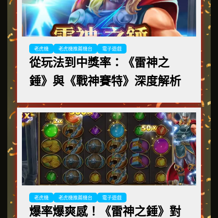
老虎機
老虎機推薦機台
電子遊戲
從玩法到中獎率：《雷神之
錘》與《戰神賽特》深度解析
老虎機
老虎機推薦機台
電子遊戲
爆率爆爽感！《雷神之錘》對