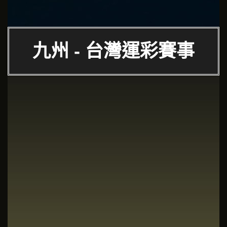
九州 - 台灣運彩賽事