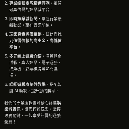
專業編輯團隊精選評測
，推薦
最具信譽的娛樂城平台。
即時娛樂城新聞
，掌握行業最
新動態，贏在資訊前線。
玩家真實評價彙整
，幫助您找
到
值得信賴的高出金、高儲值
平台
。
多元線上遊戲介紹
，涵蓋體育
博彩、真人娛樂、電子遊藝、
捕魚機、彩票棋牌等熱門選
項。
詳細遊戲攻略與教學
，搭配智
能 AI 助攻，提升您的勝率。
我們的專業編輯團隊精心篩選
娛
樂城資訊
，讓您輕鬆玩樂，掌握
致勝關鍵，一起享受無憂的遊戲
體驗！