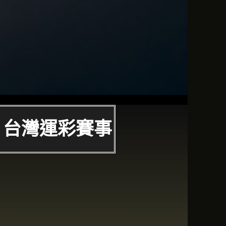
- 台灣運彩賽事