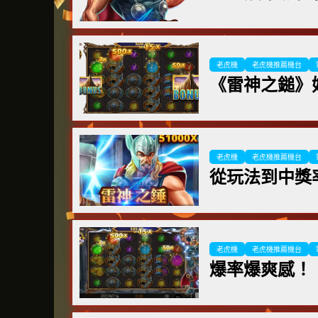
老虎機
老虎機推薦機台
《雷神之鎚》
老虎機
老虎機推薦機台
從玩法到中獎
老虎機
老虎機推薦機台
爆率爆爽感！