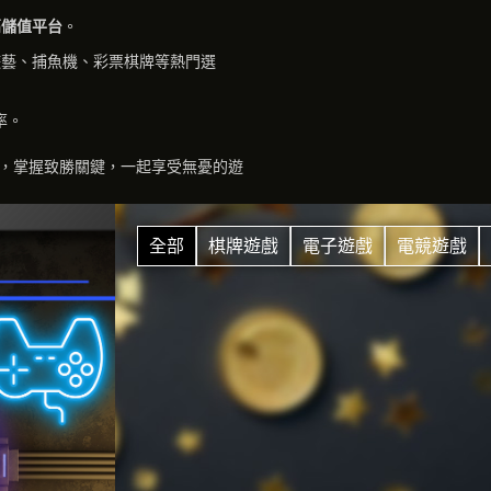
高儲值平台
。
遊藝、捕魚機、彩票棋牌等熱門選
率。
，掌握致勝關鍵，一起享受無憂的遊
全部
棋牌遊戲
電子遊戲
電競遊戲