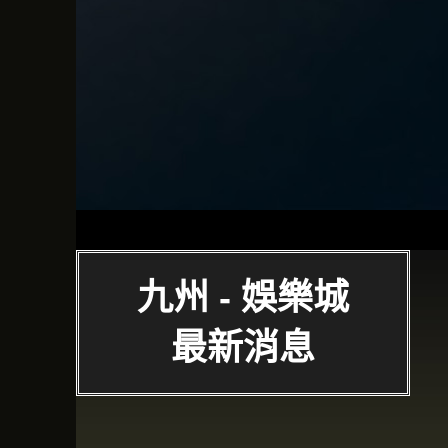
九州 - 娛樂城
最新消息