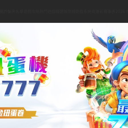
薦
詐騙黑名單
遊戲攻略
熱門遊戲精選
娛樂城遊戲系統商
運彩賽事表
2026