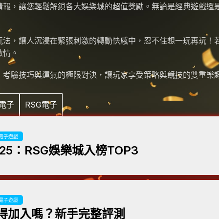
情報，讓您輕鬆解鎖各大娛樂城的超值獎勵。無論是經典遊戲還
玩法，讓人沉浸在緊張刺激的轉動快感中，忍不住想一玩再玩！
激情。
，考驗技巧與運氣的極限對決，讓玩家享受策略與競技的雙重樂
！
B電子
RSG電子
電子遊戲
25：RSG娛樂城入榜TOP3
電子遊戲
值得加入嗎？新手完整評測