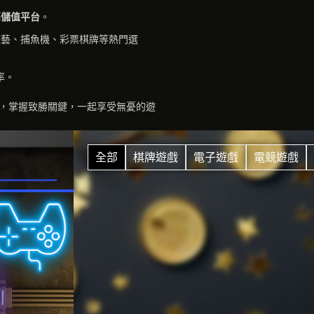
高儲值平台
。
遊藝、捕魚機、彩票棋牌等熱門選
率。
，掌握致勝關鍵，一起享受無憂的遊
全部
棋牌遊戲
電子遊戲
電競遊戲