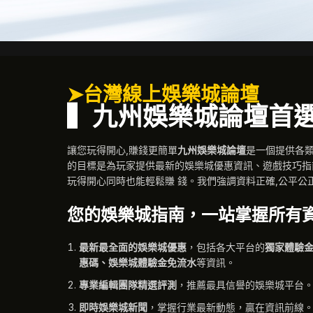
➤台灣線上娛樂城論壇
▍九州娛樂城論壇首
讓您玩得開心,賺錢更簡單
九州娛樂城論壇
是一個提供各
的目標是為玩家提供最新的娛樂城優惠資訊、遊戲技巧指
玩得開心同時也能輕鬆賺 錢。我們強調資料正確,公平公
您的娛樂城指南，一站掌握所有
最新最全面的娛樂城優惠
，包括各大平台的
獨家體驗
惠碼、娛樂城體驗金免流水
等資訊。
專業編輯團隊精選評測
，推薦最具信譽的娛樂城平台
即時娛樂城新聞
，掌握行業最新動態，贏在資訊前線